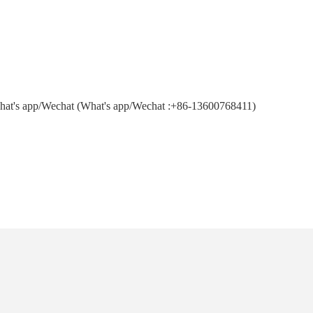
What's app/Wechat (What's app/Wechat :
+86-13600768411
)