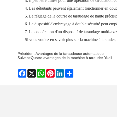
3. Il peut être utilisé pour une opération de circulation c
4. Les débutants peuvent également fonctionner en douc
5. Le réglage de la course de taraudage de haute précisi
6. Le dispositif d'embrayage à double sécurité peut empê
7. La coopération d'un dispositif de taraudage multi-ax
Si vous voulez en savoir plus sur la machine à taraude
Précédent:
Avantages de la taraudeuse automatique
Suivant:
Quatre avantages de la machine à tarauder Yueli
Facebook
X
WhatsApp
Pinterest
LinkedIn
Share