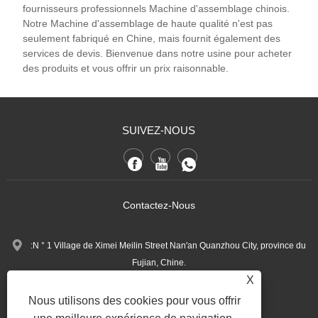
fournisseurs professionnels Machine d'assemblage chinois.
Notre Machine d'assemblage de haute qualité n'est pas
seulement fabriqué en Chine, mais fournit également des
services de devis. Bienvenue dans notre usine pour acheter
des produits et vous offrir un prix raisonnable.
SUIVEZ-NOUS
Contactez-Nous
:N ° 1 Village de Ximei Meilin Street Nan'an Quanzhou City, province du
Fujian, Chine.
X
+86-13600768411
Tél:
Nous utilisons des cookies pour vous offrir
Nina.h@yueli-tech.com
: