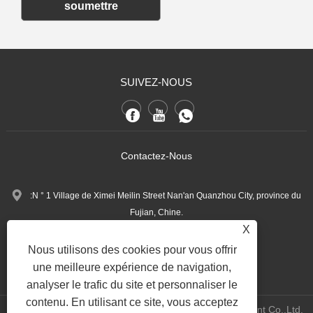
soumettre
SUIVEZ-NOUS
Contactez-Nous
:N ° 1 Village de Ximei Meilin Street Nan'an Quanzhou City, province du
Fujian, Chine.
X
+86-13600768411
Tél:
Nous utilisons des cookies pour vous offrir
Nina.h@yueli-tech.com
:
une meilleure expérience de navigation,
analyser le trafic du site et personnaliser le
contenu. En utilisant ce site, vous acceptez
Copyright @ 2023 Quanzhou Yueli Automation Equipment Co.,Ltd.