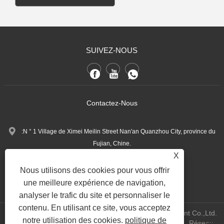
SUIVEZ-NOUS
Contactez-Nous
:N ° 1 Village de Ximei Meilin Street Nan'an Quanzhou City, province du
Fujian, Chine.
X
+86-13600768411
Tél:
Nous utilisons des cookies pour vous offrir
Nina.h@yueli-tech.com
:
une meilleure expérience de navigation,
analyser le trafic du site et personnaliser le
contenu. En utilisant ce site, vous acceptez
Copyright @ 2023 Quanzhou Yueli Automation Equipment Co.,Ltd.
notre utilisation des cookies.
politique de
All Rights Reserved.
WEBSITE TECHNICAL SUPPORT:
Réseau