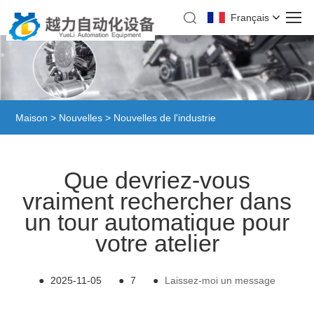
Français
Maison
>
Nouvelles
>
Nouvelles de l'industrie
Que devriez-vous
vraiment rechercher dans
un tour automatique pour
votre atelier
●
2025-11-05
●
7
●
Laissez-moi un message