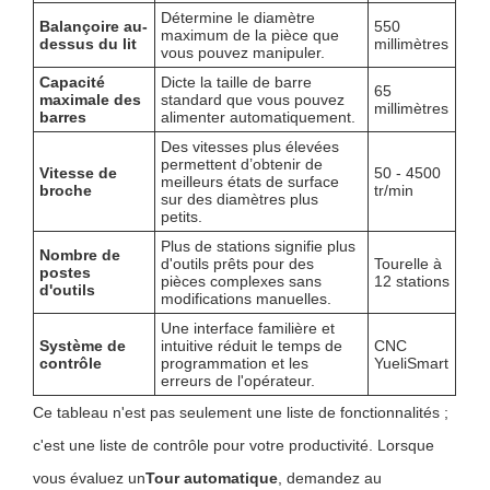
Détermine le diamètre
Balançoire au-
550
maximum de la pièce que
dessus du lit
millimètres
vous pouvez manipuler.
Capacité
Dicte la taille de barre
65
maximale des
standard que vous pouvez
millimètres
barres
alimenter automatiquement.
Des vitesses plus élevées
permettent d’obtenir de
Vitesse de
50 - 4500
meilleurs états de surface
broche
tr/min
sur des diamètres plus
petits.
Plus de stations signifie plus
Nombre de
d'outils prêts pour des
Tourelle à
postes
pièces complexes sans
12 stations
d'outils
modifications manuelles.
Une interface familière et
Système de
intuitive réduit le temps de
CNC
contrôle
programmation et les
YueliSmart
erreurs de l'opérateur.
Ce tableau n'est pas seulement une liste de fonctionnalités ;
c'est une liste de contrôle pour votre productivité. Lorsque
vous évaluez un
Tour automatique
, demandez au