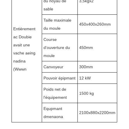
du noyau de
3,5kgx2
sable
Taille maximale
450x400x260mm
du moule
Entièrement
ac Doubie
Course
avait une
d'ouverture du
450mm
vache aeing
moule
nadina
Canvoyeur
300mm
(Wwwn
Pouvoir épipmant
12 kW
Poids net de
1500 kg
l'équipement
Equpmant
2100x880x2200mm
dmenaona