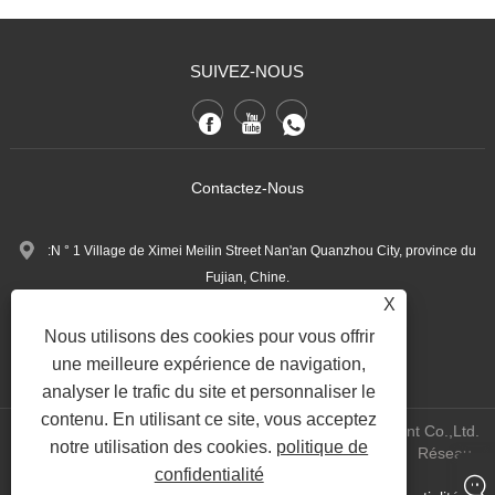
SUIVEZ-NOUS
Contactez-Nous
:N ° 1 Village de Ximei Meilin Street Nan'an Quanzhou City, province du
Fujian, Chine.
X
+86-13600768411
Tél:
Nous utilisons des cookies pour vous offrir
Nina.h@yueli-tech.com
:
une meilleure expérience de navigation,
analyser le trafic du site et personnaliser le
contenu. En utilisant ce site, vous acceptez
Copyright @ 2023 Quanzhou Yueli Automation Equipment Co.,Ltd.
notre utilisation des cookies.
politique de
All Rights Reserved.
WEBSITE TECHNICAL SUPPORT:
Réseau
confidentialité
Tianyu
Jack Lin: + 86-15559188336