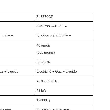
ZL6570CR
650x700 millimètres
20-220mm
Supérieur 120-220mm
40a/mois
(pas moins)
2,5-3,5%
Gaz + Liquide
Électricité + Gaz + Liquide
Ac3B0V 50Hz
21 kW
12000kg
3910mm
4850x2660x3910mm