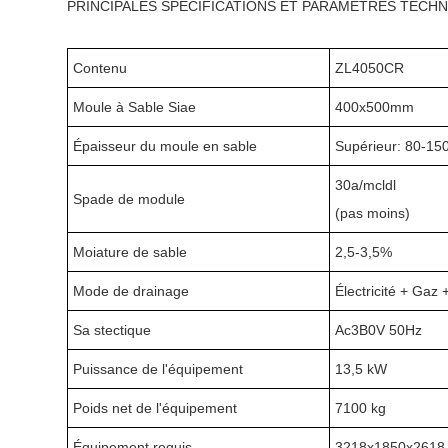
PRINCIPALES SPÉCIFICATIONS ET PARAMÈTRES TECH
Contenu
ZL4050CR
Moule à Sable Siae
400x500mm
Épaisseur du moule en sable
Supérieur: 80-1
30a/mcldl
Spade de module
(pas moins)
Moiature de sable
2,5-3,5%
Mode de drainage
Électricité + Gaz 
Sa stectique
Ac3B0V 50Hz
Puissance de l'équipement
13,5 kW
Poids net de l'équipement
7100 kg
Équipement requis
3218x1850x261