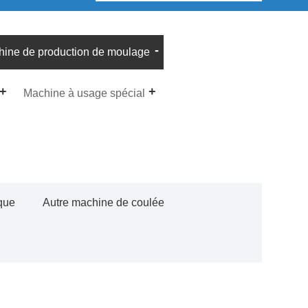
ine de production de moulage
Machine à usage spécial
ique
Autre machine de coulée