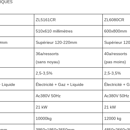
NIQUES
ZL5161CR
ZL6080CR
510x610 millimètres
600x800mm
50mm
Supérieur 120-220mm
Supérieur 1
36a/ressorts
40a/ressorts
(sans noyau)
(pas moins)
2,5-3,5%
2,5-3,5%
+ Liquide
Électricité + Gaz + Liquide
Électricité + 
Ac380V 50Hz
Ac380V 50Hz
21 kW
21 kW
10000kg
12000 kg
8 mm
3950x1950x3650mm
4850x2660x