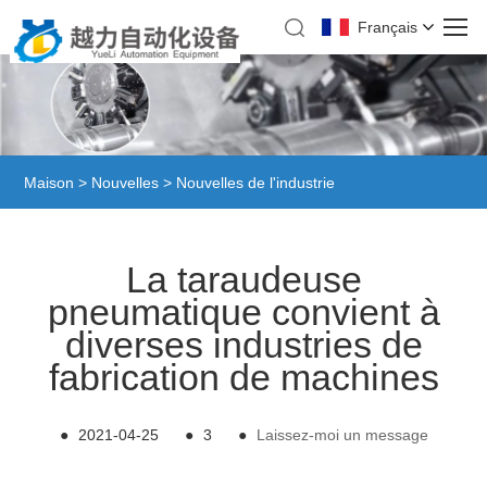
Français
Maison
>
Nouvelles
>
Nouvelles de l'industrie
La taraudeuse
pneumatique convient à
diverses industries de
fabrication de machines
●
2021-04-25
●
3
●
Laissez-moi un message