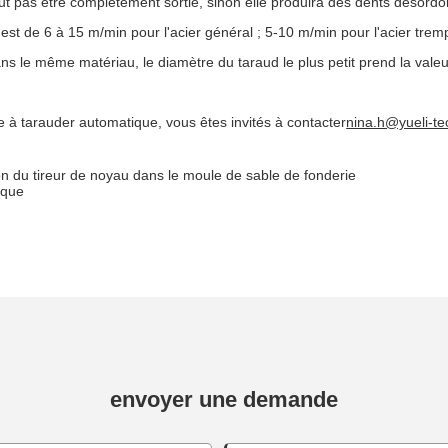
ut pas être complètement sortie, sinon elle produira des dents désordon
st de 6 à 15 m/min pour l'acier général ; 5-10 m/min pour l'acier trempé
s le même matériau, le diamètre du taraud le plus petit prend la valeu
ne à tarauder automatique, vous êtes invités à contacter
nina.h@yueli-t
on du tireur de noyau dans le moule de sable de fonderie
ique
envoyer une demande