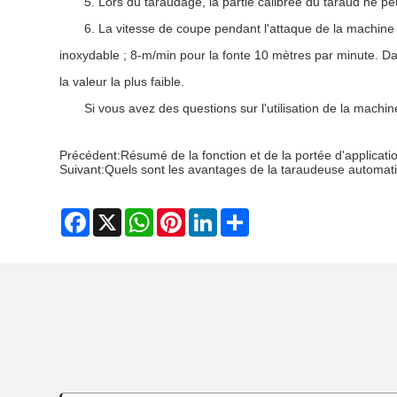
5. Lors du taraudage, la partie calibrée du taraud ne pe
6. La vitesse de coupe pendant l'attaque de la machine e
inoxydable ; 8-m/min pour la fonte 10 mètres par minute. Dan
la valeur la plus faible.
Si vous avez des questions sur l'utilisation de la machi
Précédent:
Résumé de la fonction et de la portée d'applicati
Suivant:
Quels sont les avantages de la taraudeuse automat
Facebook
X
WhatsApp
Pinterest
LinkedIn
Share