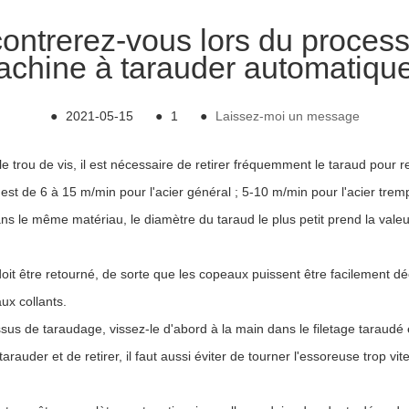
ontrerez-vous lors du process
chine à tarauder automatiqu
●
2021-05-15
●
1
●
Laissez-moi un message
 trou de vis, il est nécessaire de retirer fréquemment le taraud pour re
st de 6 à 15 m/min pour l'acier général ; 5-10 m/min pour l'acier trempé
s le même matériau, le diamètre du taraud le plus petit prend la valeu
oit être retourné, de sorte que les copeaux puissent être facilement dé
x collants.
 de taraudage, vissez-le d'abord à la main dans le filetage taraudé et fi
tarauder et de retirer, il faut aussi éviter de tourner l'essoreuse trop vit