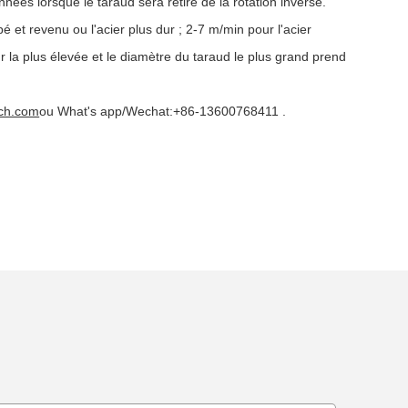
nées lorsque le taraud sera retiré de la rotation inverse.
 et revenu ou l'acier plus dur ; 2-7 m/min pour l'acier
r la plus élevée et le diamètre du taraud le plus grand prend
ech.com
ou What's app/Wechat:+86-13600768411 .