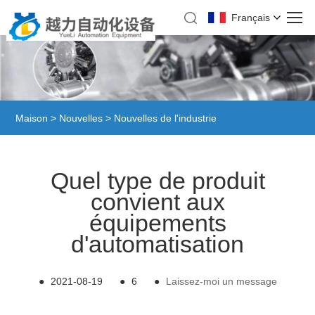
Français
Maison
>
Nouvelles
>
Nouvelles de l'industrie
Quel type de produit
convient aux
équipements
d'automatisation
●
2021-08-19
●
6
●
Laissez-moi un message