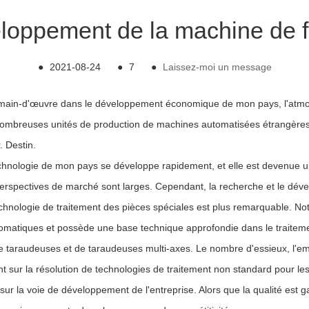
loppement de la machine de fa
●
2021-08-24
●
7
●
Laissez-moi un message
e main-d'œuvre dans le développement économique de mon pays, l'atm
ombreuses unités de production de machines automatisées étrangères p
. Destin.
e technologie de mon pays se développe rapidement, et elle est devenu
s perspectives de marché sont larges. Cependant, la recherche et le 
technologie de traitement des pièces spéciales est plus remarquable. 
matiques et possède une base technique approfondie dans le traiteme
 de taraudeuses et de taraudeuses multi-axes. Le nombre d'essieux, l'e
t sur la résolution de technologies de traitement non standard pour les 
sur la voie de développement de l'entreprise. Alors que la qualité est ga