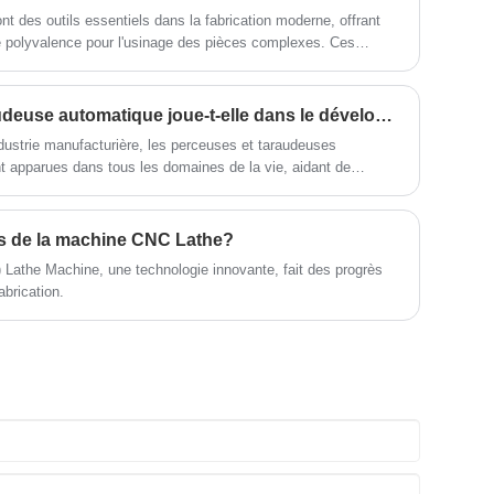
t des outils essentiels dans la fabrication moderne, offrant
ne polyvalence pour l'usinage des pièces complexes. Ces
ans des industries telles que l'automobile, l'aérospatiale et
apacité à produire des composants à volume élevé avec une
Quel rôle la perceuse-taraudeuse automatique joue-t-elle dans le développement de la société ?
ndustrie manufacturière, les perceuses et taraudeuses
 apparues dans tous les domaines de la vie, aidant de
les problèmes de faible efficacité de production des
de mauvaise précision des traitements répétés. De plus, le
Ji a-t-il joué dans le développement de la société ?
ons de la machine CNC Lathe?
 Lathe Machine, une technologie innovante, fait des progrès
abrication.