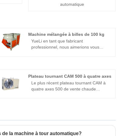
automatique
Machine mélangée à billes de 100 kg
YueLi en tant que fabricant
professionnel, nous aimerions vous
fournir une machine mixte à billes de
100 kg de haute qualité. Et nous vous
offrirons le meilleur service après-vente
et une livraison rapide.
Plateau tournant CAM 500 à quatre axes
Le plus récent plateau tournant CAM à
quatre axes 500 de vente chaude
fabriqué en Chine. YueLi est un fabricant
et fournisseur de platines CAM à quatre
axes 500 en Chine.
s de la machine à tour automatique?