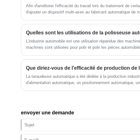
hydraulique et nous vous offrirons le
Afin d'améliorer l'efficacité du travail lors du traitement de cert
meilleur service après-vente et une
d'ajouter un dispositif multi-axes au fabricant automatique de r
livraison rapide.
automatique. Le nombre d'axes du dispositif multi-axes peut êt
exigences des produits traités réels.
Quelles sont les utilisations de la polisseuse a
L’industrie automobile est une utilisation répandue des machi
machines sont utilisées pour polir et polir les pièces automobil
plus, ils sont utilisés pour éliminer toute trace d’impuretés, tell
débris, ce qui donne une finition lisse.
La taraudeuse automatique a été dédiée à la production industr
d'alimentation automatique, un positionnement automatique, u
taraudage automatique, un déchargement automatique et une sé
qui non seulement économise de la main-d'œuvre, mais amélio
l'efficacité de la production. . Par rapport aux entreprises, le
entièrement automatiques peuvent réduire la main-d'œuvre et l
envoyer une demande