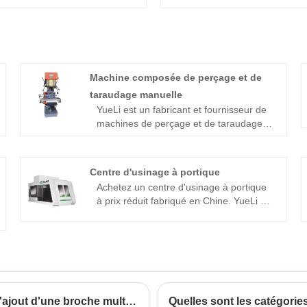
Machine composée de perçage et de
taraudage manuelle
YueLi est un fabricant et fournisseur de
machines de perçage et de taraudage
manuels en Chine, nous pouvons vous
fournir un service professionnel et un
meilleur prix. La machine de travail
Centre d'usinage à portique
manuelle se compose d'une base, d'une
Achetez un centre d'usinage à portique
colonne, d'une table élévatrice, d'une
à prix réduit fabriqué en Chine. YueLi est
remorque centrale, d'une table de travail
un fabricant et fournisseur de centres
et d'une unité de broche
d'usinage à portique en Chine.
4 points auxquels il faut prêter attention lors de l'ajout d'une broche multiple au fabricant de machines à robinet
Quelles sont les catégorie