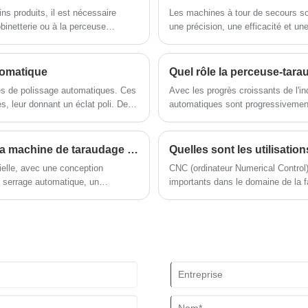
ains produits, il est nécessaire
Les machines à tour de secours son
obinetterie ou à la perceuse
une précision, une efficacité et u
re formulé en fonction des
machines sont largement utilisées d
l'électronique en raison de leur c
intervention humaine minimale.
utomatique
nes de polissage automatiques. Ces
Avec les progrès croissants de l'i
es, leur donnant un éclat poli. De
automatiques sont progressivement
es que la saleté, la poussière et les
nombreuses entreprises à résoudre 
machines-outils traditionnelles et 
forage automatique Quel rôle Kong 
Que diriez-vous de l'efficacité de production de la machine de taraudage automatique
Quelles sont les utilisati
ielle, avec une conception
CNC (ordinateur Numerical Control)
n serrage automatique, un
importants dans le domaine de la f
rie d'opérations automatiques, ce
re également efficacement
s équipements de production
es ressources des entreprises.