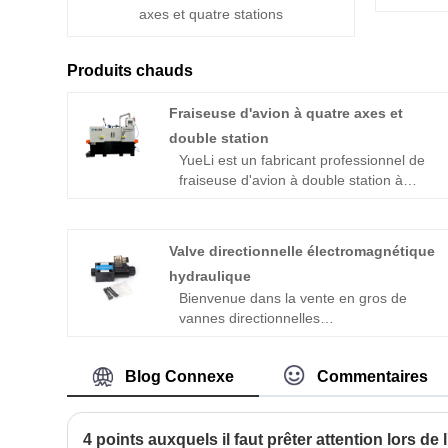
axes et quatre stations
Produits chauds
Fraiseuse d'avion à quatre axes et
double station
YueLi est un fabricant professionnel de
fraiseuse d'avion à double station à
quatre axes en Chine, leader en Chine,
avec une qualité élevée et un prix
raisonnable. Bienvenue à nous
Valve directionnelle électromagnétique
contacter.
hydraulique
Bienvenue dans la vente en gros de
vannes directionnelles
électromagnétiques hydrauliques de
notre part, chaque demande des clients
Blog Connexe
Commentaires
reçoit une réponse dans les 24 heures.
YueLi est le fabricant professionnel,
nous aimerions vous fournir une vanne
directionnelle électromagnétique